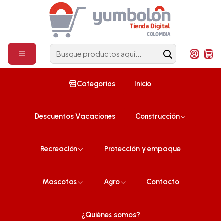
Construcción
¡Compra ahora!
Inicio
Mercadolibre
Todavía no hay productos disponibles
aquí
Categorías
Inicio
Puedes probar a buscar en otras categorías o
utilizar la barra de búsqueda para encontrar otros
productos.
Descuentos Vacaciones
Construcción
Recreación
Protección y empaque
Mascotas
Agro
Contacto
¿Quiénes somos?
Síguenos