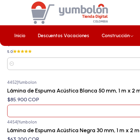
Inicio
Construcción
Placus/Laminas
4453
|
Yumbolon
Lámina de Espuma Acústica Negra 50 mm, 1 m x 2 m
Inicio
Descuentos Vacaciones
Construcción
$98.400 COP
5.0
Cantidad
4452
|
Yumbolon
Agotado
Lámina de Espuma Acústica Blanca 50 mm, 1 m x 2 m
$85.900 COP
4454
|
Yumbolon
Lámina de Espuma Acústica Negra 30 mm, 1 m x 2 m
$63.200 COP