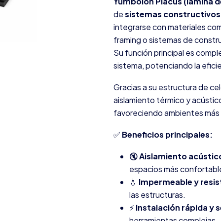
Yumbolon Placus (lámina d
de
sistemas constructivos
integrarse con materiales com
framing o sistemas de constru
Su función principal es com
sistema, potenciando la efici
Gracias a su estructura de c
aislamiento térmico y acústico
favoreciendo ambientes más s
✅
Beneficios principales:
🔇
Aislamiento acústico
espacios más confortabl
💧
Impermeable y resis
las estructuras.
⚡
Instalación rápida y s
herramientas complejas.