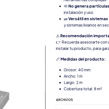
🧼
No genera partículas
instalación y uso.
🧱
Versátil en sistemas
y sistemas livianos en se
⚠️
Recomendación importa
👉 Recuerda asesorarte con u
instalar tu producto, para ga
📏
Medidas del producto:
Grosor: 40 mm
Ancho: 1 m
Largo: 2 m
Cobertura total: 8 m²
ARCHIVOS