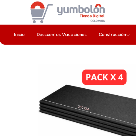
Inicio
Construcción
Placus/Laminas
Lámina de Espuma Acústi
Inicio
Descuentos Vacaciones
Construcción