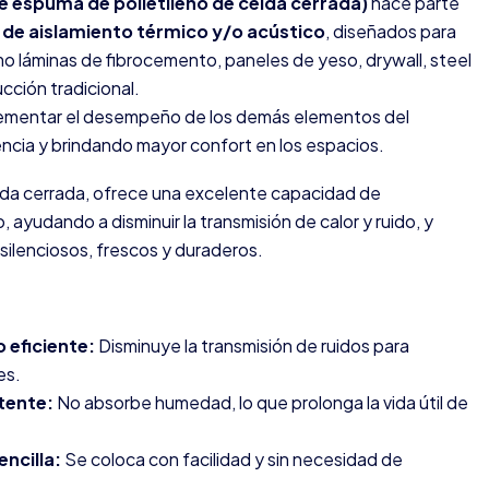
e espuma de polietileno de celda cerrada)
hace parte
 de aislamiento térmico y/o acústico
, diseñados para
o láminas de fibrocemento, paneles de yeso, drywall, steel
cción tradicional.
plementar el desempeño de los demás elementos del
encia y brindando mayor confort en los espacios.
elda cerrada, ofrece una excelente capacidad de
, ayudando a disminuir la transmisión de calor y ruido, y
ilenciosos, frescos y duraderos.
 eficiente:
Disminuye la transmisión de ruidos para
es.
tente:
No absorbe humedad, lo que prolonga la vida útil de
encilla:
Se coloca con facilidad y sin necesidad de