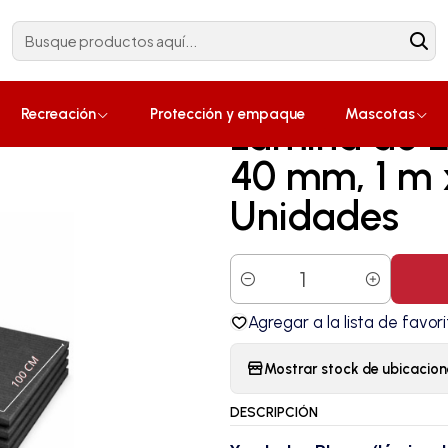
Construcción
¡Compra ahora!
ca Negra 40 mm, 1 m x 2 m (8m²) Pack x 4 Unidades
|
Recreación
Protección y empaque
Mascotas
Lámina de 
40 mm, 1 m 
Unidades
Cantidad
Agregar a la lista de favori
Mostrar stock de ubicacion
DESCRIPCIÓN