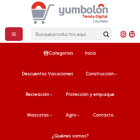
Construcción
¡Compra ahora!
Inicio
Malla
4098
|
Yumbolon
Agotado
Rollo Malla 4 cm x 15m
$20.900 COP
Categorías
Inicio
Ver detalles
4100
|
Yumbolon
Descuentos Vacaciones
Construcción
Rollo Malla 10 cm x 15m
$24.900 COP
Recreación
Protección y empaque
Cantidad
Comprar ahora
612
|
Yumbolon
Mascotas
Agro
Contacto
Rollo Malla 10 cm x 200m
$285.900 COP
¿Quiénes somos?