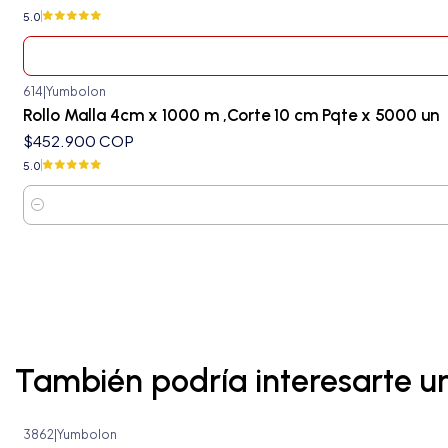
5.0
614
|
Yumbolon
Rollo Malla 4cm x 1000 m ,Corte 10 cm Pqte x 5000 un
$452.900 COP
5.0
Cantidad
También podría interesarte u
3862
|
Yumbolon
Agotado