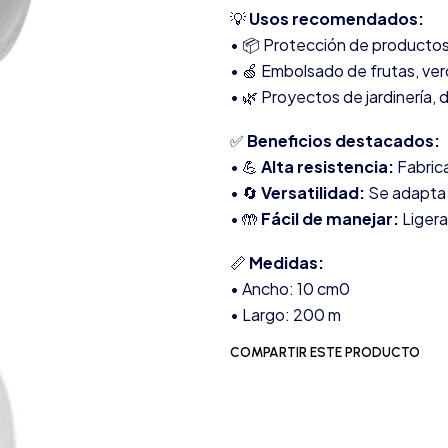
💡
Usos recomendados:
• 📦 Protección de productos 
• 🍏 Embolsado de frutas, ver
• 🌿 Proyectos de jardinería,
✅
Beneficios destacados:
• 💪
Alta resistencia:
Fabrica
• 🔄
Versatilidad:
Se adapta 
• 🤲
Fácil de manejar:
Ligera
📏
Medidas:
• Ancho: 10 cm0
• Largo: 200 m
COMPARTIR ESTE PRODUCTO