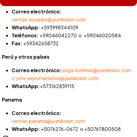
Correo electrónico:
ventas.ecuador@yumbolon.com
WhatsApp:
+593998344109
Teléfonos:
+59046042270 o +59046020584
Fax:
+59342658732
Perú y otros países
Correo electrónico:
jorge.bohmer@yumbolon.com
o jefe.exportaciones@yumbolon.com
WhatsApp:
+573162839115
Panama
Correo electrónico:
ventas.panama@yumbolon.com
WhatsApp:
+5076276-0672 o +50767800508