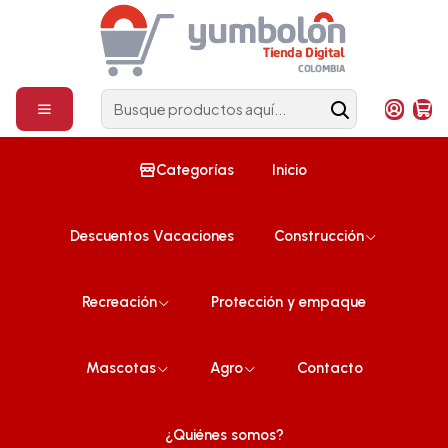
Construcción
¡Compra ahora!
Inicio
Política de Privacidad
Política de Privacidad
Categorías
Inicio
Política de Privacidad
POLYLON S.A. y la Tienda Digital Yumbolon están
Descuentos Vacaciones
Construcción
comprometidos a proteger la privacidad de sus
clientes y/o usuarios, así como sus datos personales.
Recreación
Protección y empaque
Para obtener más información sobre cómo se protege
y maneja la información personal del cliente y/o usuario
Mascotas
Agro
Contacto
consulte nuestra Política de Protección de Datos
Personales y Privacidad en el siguiente
Link:
https://www.tiendadigitalyumbo...
¿Quiénes somos?