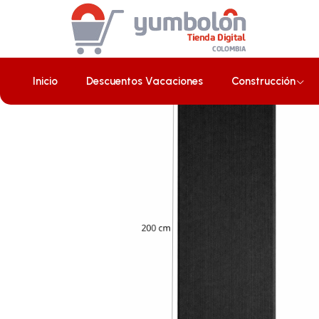
Inicio
Construcción
Placus/Laminas
Lámina de Espuma Acústi
Inicio
Descuentos Vacaciones
Construcción