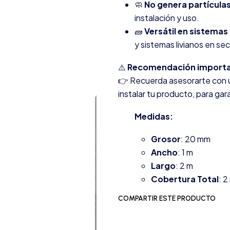
🧼
No genera partículas
instalación y uso.
🧱
Versátil en sistemas
y sistemas livianos en se
⚠️
Recomendación importa
👉 Recuerda asesorarte con u
instalar tu producto, para ga
Medidas:
Grosor
: 20 mm
Ancho
: 1 m
Largo
: 2 m
Cobertura Total
: 2
COMPARTIR ESTE PRODUCTO