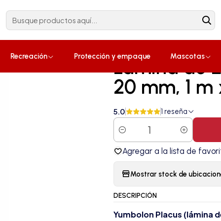
Construcción
¡Compra ahora!
ca Negra 20 mm, 1 m x 2 m (2m²)
|
Recreación
Protección y empaque
Mascotas
Lámina de 
20 mm, 1 m 
5.0
1 reseña
Cantidad
Agregar a la lista de favori
Mostrar stock de ubicacion
DESCRIPCIÓN
Yumbolon Placus (lámina d