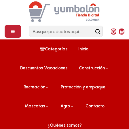
Construcción
¡Compra ahora!
Inicio
Construcción
Placus/Laminas
Lámina de Espuma Acústica Negra 30 mm, 1 m x 2 m (12m²) Pack x
6 Unidades
Categorías
Inicio
Descuentos Vacaciones
Construcción
Recreación
Protección y empaque
Mascotas
Agro
Contacto
¿Quiénes somos?