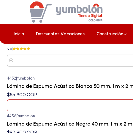
Inicio
Nuestros Productos
4453
|
Yumbolon
Lámina de Espuma Acústica Negra 50 mm, 1 m x 2 m
Inicio
Descuentos Vacaciones
Construcción
$98.400 COP
5.0
Cantidad
4452
|
Yumbolon
Agotado
Lámina de Espuma Acústica Blanca 50 mm, 1 m x 2 m
$85.900 COP
4456
|
Yumbolon
Lámina de Espuma Acústica Negra 40 mm, 1 m x 2 m
$92.900 COP