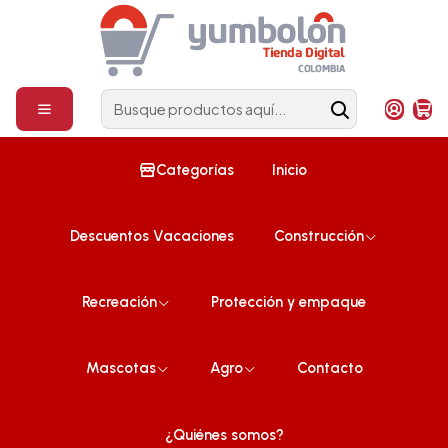
Construcción
¡Compra ahora!
Inicio
Protección y empaque
Pack x 2 Stretch NG Calibre 6 -15 cm Ancho x 220 m Largo- Caja x
12 packs
Categorías
Inicio
Descuentos Vacaciones
Construcción
Recreación
Protección y empaque
Mascotas
Agro
Contacto
¿Quiénes somos?