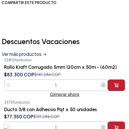
COMPARTIR ESTE PRODUCTO
Descuentos Vacaciones
Ver más productos
3580
|
Yumbolon
-41%
OFF
Rollo Kraft Corrugado 5mm 120cm x 50m - (60m2)
$83.300 COP
$141.286 COP
Cantidad
Comprar ahora
3971
|
Yumbolon
-41%
OFF
Ducto 3/8 con Adhesivo Pqt x 50 unidades
$77.350 COP
$131.286 COP