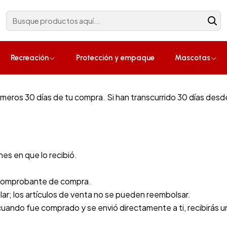
Construcción
¡Compra ahora!
Recreación
Protección y empaque
Mascotas
imeros 30 días de tu compra. Si han transcurrido 30 días des
nes en que lo recibió.
o comprobante de compra.
lar; los artículos de venta no se pueden reembolsar.
uando fue comprado y se envió directamente a ti, recibirás un 