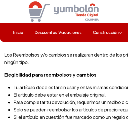
Inicio
Politica de Reembolso
Politica de Reembolso
Inicio
Descuentos Vacaciones
Construcción
Los Reembolsos y/o cambios se realizaran dentro de los pr
ningún tipo.
Elegibilidad para reembolsos y cambios
Tu artículo debe estar sin usar y en las mismas condicio
El artículo debe estar en el embalaje original.
Para completar tu devolución, requerimos un recibo 
Solo se pueden reembolsar los artículos de precio regu
Si el artículo en cuestión fue marcado como un regalo c