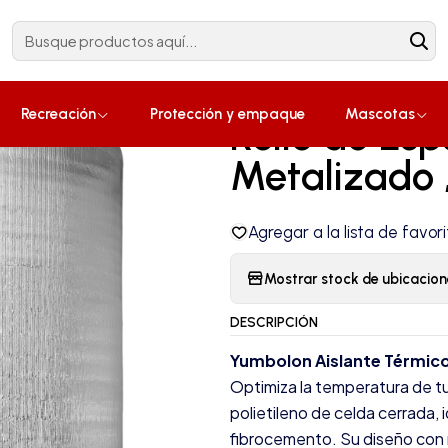
Construcción
¡Compra ahora!
Blanca con Metalizado ,1.22m x 50m (61m²)
|
Recreación
Protección y empaque
Mascotas
Rollo de E
Metalizado 
Agregar a la lista de favori
Mostrar stock de ubicacion
DESCRIPCIÓN
Yumbolon Aislante Térmico
Optimiza la temperatura de t
polietileno de celda cerrada, 
fibrocemento. Su diseño con 