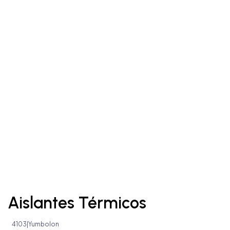
Aislantes Térmicos
4103
|
Yumbolon