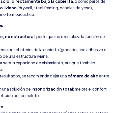
e
solo, directamente bajo la cubierta
, o como parte de
 liviano
(drywall, steel framing, paneles de yeso),
ño termoacústico.
s :
te, no estructural
, por lo que no reemplaza la función de
rse por el interior de la cubierta (grapado, con adhesivo o
o de una estructura liviana.
or será la capacidad de aislamiento, aunque también
ar.
 resultados, se recomienda dejar una
cámara de aire
entre
n una solución de
insonorización total
: mejora el confort
 el ruido por completo.
te: