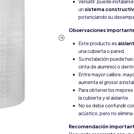
Versátil: puede instalars
un
sistema constructivo
potenciando su desempe
Observaciones importante
Este producto es
aislan
una cubierta o pared.
Su instalación puede hace
cinta de aluminio) o dentr
Entre mayor calibre, may
aumenta el grosor a instal
Para obtener los mejores
la cubierta y el aislante.
No se debe confundir co
acústico, pero no elimina
Recomendación importan