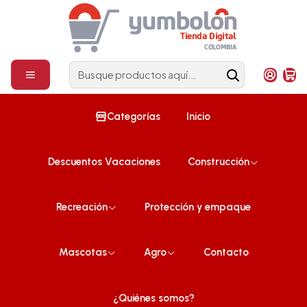
Construcción
¡Compra ahora!
Inicio
Construcción
Rollo Espuma acústica 12mm Negro 1m x 25m (25m2)
Categorías
Inicio
Descuentos Vacaciones
Construcción
Recreación
Protección y empaque
Mascotas
Agro
Contacto
¿Quiénes somos?