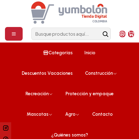
Construcción
¡Compra ahora!
Inicio
Todos
Categorías
Inicio
Síguenos
Descuentos Vacaciones
Construcción
TIENDA ONLINE
Términos y Condiciones
Recreación
Protección y empaque
Política de Privacidad
Cambios Devoluciones y Garantias
Mascotas
Agro
Contacto
YUMBOLON
¿Quiénes Somos?
¿Quiénes somos?
Propiedad Intelectual