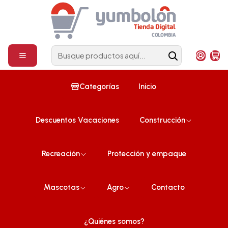
Construcción
¡Compra ahora!
Inicio
Mascotas
Colchoneta Para Mascota Pequeña Azul 60cm x 39cm X 5cm
Categorías
Inicio
Descuentos Vacaciones
Construcción
Recreación
Protección y empaque
Mascotas
Agro
Contacto
¿Quiénes somos?