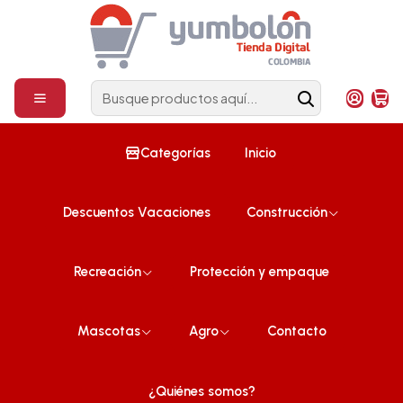
Construcción
¡Compra ahora!
Inicio
Mascotas
Colchoneta Para Mascota Grande Gris 100cm x 76cm X 5cm
Categorías
Inicio
Descuentos Vacaciones
Construcción
Recreación
Protección y empaque
Mascotas
Agro
Contacto
¿Quiénes somos?