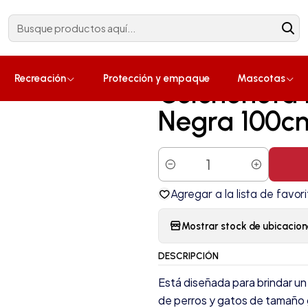
Construcción
¡Compra ahora!
cm x 76cm x 5cm
|
Recreación
Protección y empaque
Mascotas
Colchoneta
Negra 100c
Cantidad
Agregar a la lista de favori
Mostrar stock de ubicacion
DESCRIPCIÓN
Está diseñada para brindar u
de perros y gatos de tamaño 