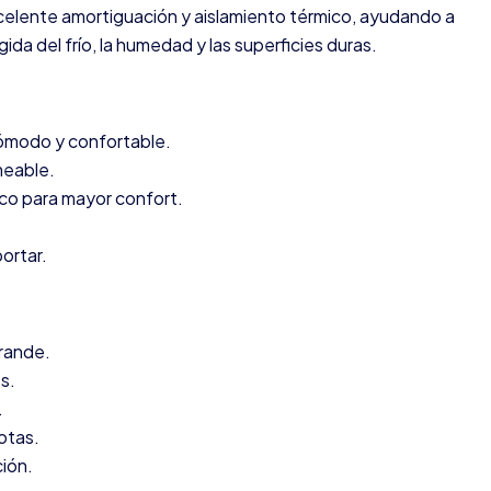
elente amortiguación y aislamiento térmico, ayudando a
da del frío, la humedad y las superficies duras.
ómodo y confortable.
meable.
ico para mayor confort.
portar.
rande.
s.
.
otas.
ión.