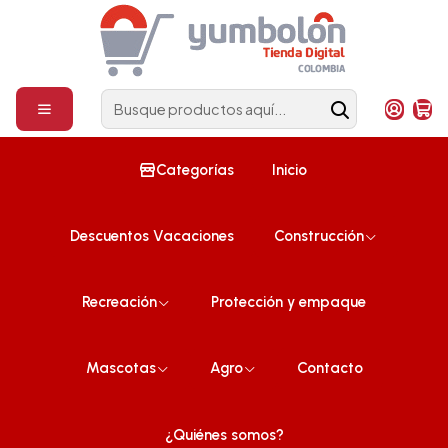
Construcción
¡Compra ahora!
Inicio
Construcción
Banda Acústica 5mm 6cm Ancho x 12.2 m-largo
Categorías
Inicio
Descuentos Vacaciones
Construcción
Recreación
Protección y empaque
Mascotas
Agro
Contacto
¿Quiénes somos?