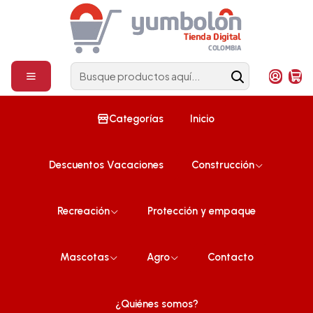
Construcción
¡Compra ahora!
Inicio
Protección y empaque
Perfil Protector De Esquinas Y Laterales en U,40cm Pqte x 6
Tiras
Categorías
Inicio
Descuentos Vacaciones
Construcción
Recreación
Protección y empaque
Mascotas
Agro
Contacto
¿Quiénes somos?