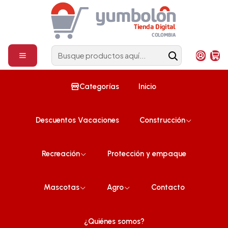
Construcción
¡Compra ahora!
Inicio
Recreación
Rollo Protector de Cojinería en Espuma y Metalizado, 2 mm ,50
CM x 1.1 M / Pqte x 3 Unid
Categorías
Inicio
Descuentos Vacaciones
Construcción
Recreación
Protección y empaque
Mascotas
Agro
Contacto
¿Quiénes somos?